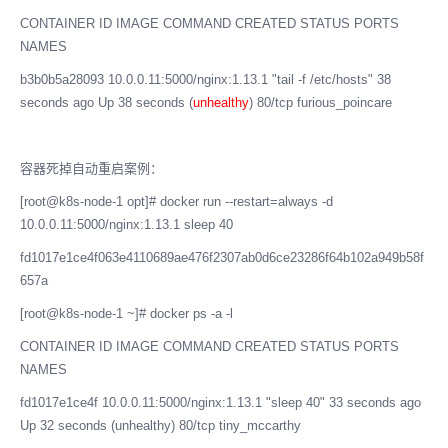
CONTAINER ID IMAGE COMMAND CREATED STATUS PORTS
NAMES
b3b0b5a28093 10.0.0.11:5000/nginx:1.13.1 "tail -f /etc/hosts" 38
seconds ago Up 38 seconds (
unhealthy
) 80/tcp furious_poincare
容器死掉自动重启案例：
[root@k8s-node-1 opt]# docker run --restart=always -d
10.0.0.11:5000/nginx:1.13.1 sleep 40
fd1017e1ce4f063e4110689ae476f2307ab0d6ce23286f64b102a949b58f
657a
[root@k8s-node-1 ~]# docker ps -a -l
CONTAINER ID IMAGE COMMAND CREATED STATUS PORTS
NAMES
fd1017e1ce4f 10.0.0.11:5000/nginx:1.13.1 "sleep 40" 33 seconds ago
Up 32 seconds (unhealthy) 80/tcp tiny_mccarthy