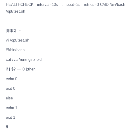
HEALTHCHECK --interval=10s --timeout=3s --retries=3 CMD /bin/bash
/opt/test.sh
脚本如下：
vi /opt/test.sh
#!/bin/bash
cat /var/run/nginx.pid
if [ $? == 0 ];then
echo 0
exit 0
else
echo 1
exit 1
fi