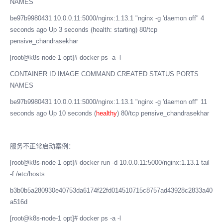
NAMES
be97b9980431 10.0.0.11:5000/nginx:1.13.1 "nginx -g 'daemon off" 4
seconds ago Up 3 seconds (health: starting) 80/tcp
pensive_chandrasekhar
[root@k8s-node-1 opt]# docker ps -a -l
CONTAINER ID IMAGE COMMAND CREATED STATUS PORTS
NAMES
be97b9980431 10.0.0.11:5000/nginx:1.13.1 "nginx -g 'daemon off" 11
seconds ago Up 10 seconds (
healthy
) 80/tcp pensive_chandrasekhar
服务不正常启动案例：
[root@k8s-node-1 opt]# docker run -d 10.0.0.11:5000/nginx:1.13.1 tail
-f /etc/hosts
b3b0b5a280930e40753da6174f22fd014510715c8757ad43928c2833a40
a516d
[root@k8s-node-1 opt]# docker ps -a -l